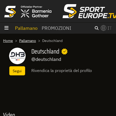
Vai al contenuto
Pallamano
PROMOZIONI
IT
×
Home
Pallamano
Deutschland
Switch to English?
Deutschland
@deutschland
Rivendica la proprietà del profilo
Segui
Video