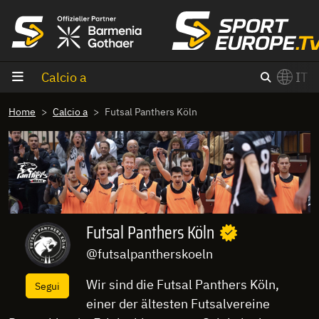
Vai al contenuto
Calcio a
IT
×
Home
Calcio a
Futsal Panthers Köln
Switch to English?
Futsal Panthers Köln
@futsalpantherskoeln
Wir sind die Futsal Panthers Köln,
Segui
einer der ältesten Futsalvereine