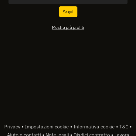
Segui
Mostra più profili
•
•
•
•
Privacy
Impostazioni cookie
Informativa cookie
T&C
•
•
•
Aiuto e contatti
Note legali
Disdici contratto
Lavora