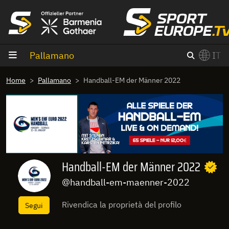
Vai al contenuto
Pallamano
IT
×
Home
Pallamano
Handball-EM der Männer 2022
Switch to English?
Handball-EM der Männer 2022
@handball-em-maenner-2022
Rivendica la proprietà del profilo
Segui