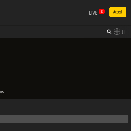
LIVE
2
Accedi
IT
×
Switch to English?
imo