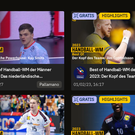
GRATIS
HIGHLIGHTS
of Handball-WM der Männer
Best of Handball-WM d
 Das niederländische
2023: Der Kopf des Tea
house Kay Smits
Gottfridsson
Pallamano
27
01/02/23, 16:17
GRATIS
HIGHLIGHTS