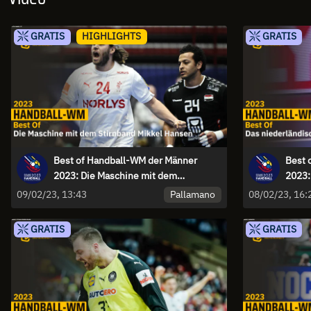
GRATIS
HIGHLIGHTS
GRATIS
Best of Handball-WM der Männer
Best 
2023: Die Maschine mit dem
2023:
Stirnband Mikkel Hansen
Power
Pallamano
09/02/23, 13:43
08/02/23, 16:
GRATIS
GRATIS