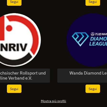
Segui
Segui
chsischer Rollsport und
Wanda Diamond Le
line Verband e.V.
Segui
Segui
Mostra più profili