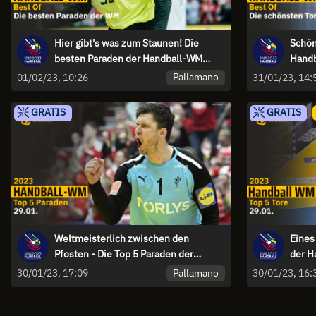
Hier gibt's was zum Staunen! Die
Schön
besten Paraden der Handball-WM
Hand
2023
Pallamano
01/02/23, 10:26
31/01/23, 14:
GRATIS
GRATIS
Weltmeisterlich zwischen den
Eines
Pfosten - Die Top 5 Paraden der
der H
Handball-WM am 29.01.2023
Pallamano
30/01/23, 17:09
30/01/23, 16: