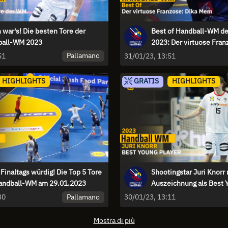
 war's! Die besten Tore der
Best of Handball-WM d
ball-WM 2023
2023: Der virtuose Fra
Pallamano
51
31/01/23, 13:51
HIGHLIGHTS
GRATIS
HIGHLIGHTS
 Finaltags würdig! Die Top 5 Tore
Shootingstar Juri Knorr
andball-WM am 29.01.2023
Auszeichnung als Best 
ab | Handball-WM 2023
Pallamano
30
30/01/23, 13:11
Mostra di più