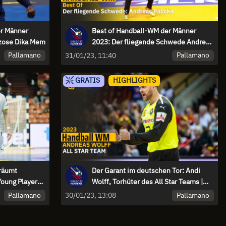
er Männer
Best of Handball-WM der Männer
nzose Dika Mem
2023: Der fliegende Schwede Andreas
Palicka
Pallamano
Pallamano
31/01/23, 11:40
GRATIS
HIGHLIGHTS
 räumt
Der Garant im deutschen Tor: Andi
Young Player
Wolff, Torhüter des All Star Teams |
Handball-WM 2023
Pallamano
Pallamano
30/01/23, 13:08