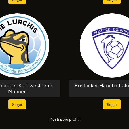
amander Kornwestheim
Rostocker Handball Cl
Männer
Segui
Segui
Mostra più profili