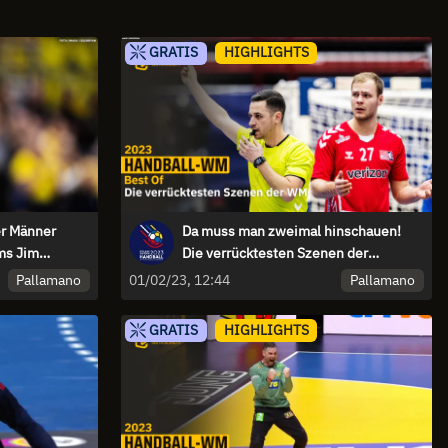
GRATIS
HIGHLIGHTS
er Männer
Da muss man zweimal hinschauen!
ms Jim
Die verrücktesten Szenen der
Handball-WM 2023
Pallamano
Pallamano
01/02/23, 12:44
GRATIS
HIGHLIGHTS