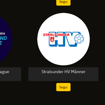
Segui
ague
Stralsunder HV Männer
Segui