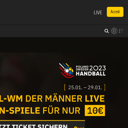
LIVE
Accedi
IT
×
Switch to English?