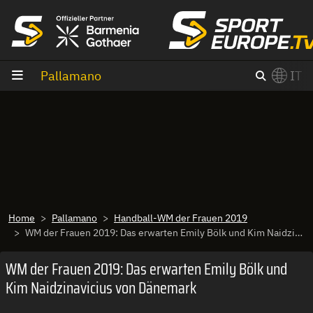
Vai al contenuto
Pallamano
IT
×
Switch to English?
Home
Pallamano
Handball-WM der Frauen 2019
WM der Frauen 2019: Das erwarten Emily Bölk und Kim Naidzinavicius von Dänemark
WM der Frauen 2019: Das erwarten Emily Bölk und
Kim Naidzinavicius von Dänemark