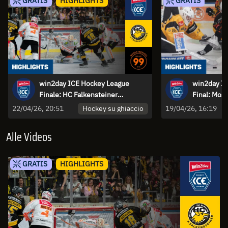
GRATIS
HIGHLIGHTS
GRATIS
win2day ICE Hockey League
win2day I
Finale: HC Falkensteiner
Final: Mos
Pustertal vs. Moser Medical
vs. HC Falk
Hockey su ghiaccio
22/04/26, 20:51
19/04/26, 16:19
Graz99ers - Partita 4 | Highlights
Partita 3 | 
Alle Videos
GRATIS
HIGHLIGHTS