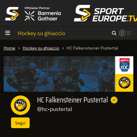
Vai al contenuto
Hockey su ghiaccio
IT
×
Home
Hockey su ghiaccio
HC Falkensteiner Pustertal
Switch to English?
HC Falkensteiner Pustertal
@hc-pustertal
Segui