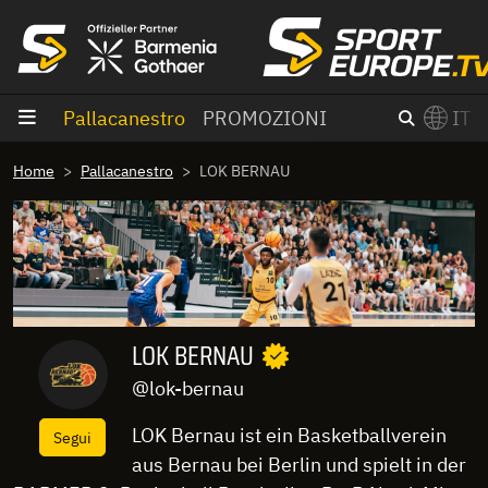
Vai al contenuto
Pallacanestro
PROMOZIONI
IT
×
Home
Pallacanestro
LOK BERNAU
Switch to English?
LOK BERNAU
@lok-bernau
LOK Bernau ist ein Basketballverein
Segui
aus Bernau bei Berlin und spielt in der