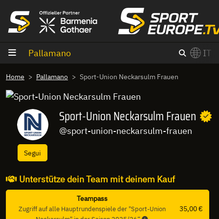
Vai al contenuto
Pallamano
IT
×
Home
Pallamano
Sport-Union Neckarsulm Frauen
Switch to English?
Sport-Union Neckarsulm Frauen
@sport-union-neckarsulm-frauen
Segui
Unterstütze dein Team mit deinem Kauf
Teampass
35,00 €
Zugriff auf alle Hauptrundenspiele der "Sport-Union