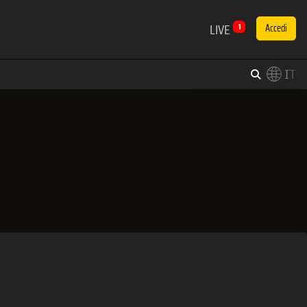
LIVE
1
Accedi
IT
×
Switch to English?