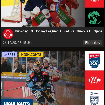
win2day ICE Hockey League: EC-KAC vs. Olimpija Ljubljana
Eishockey
26.10.25, 16:15 Uhr
FREE
HIGHLIGHTS