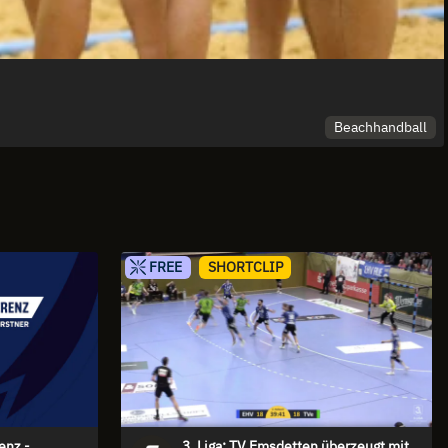
Beachhandball
FREE
SHORTCLIP
enz -
3. Liga: TV Emsdetten überzeugt mit