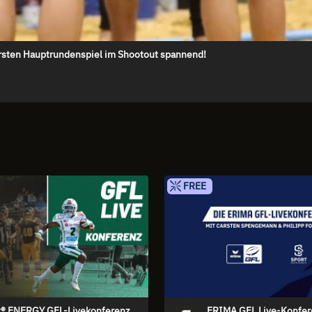
rsten Hauptrundenspiel im Shootout spannend!
FREE
t® ENERGY GFL-Livekonferenz
ERIMA GFL Live-Konfer