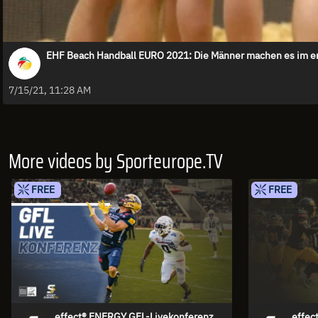
EHF Beach Handball EURO 2021: Die Männer machen es im e
7/15/21, 11:28 AM
More videos by Sporteurope.TV
FREE
FREE
effect® ENERGY GFL-Livekonferenz
effec