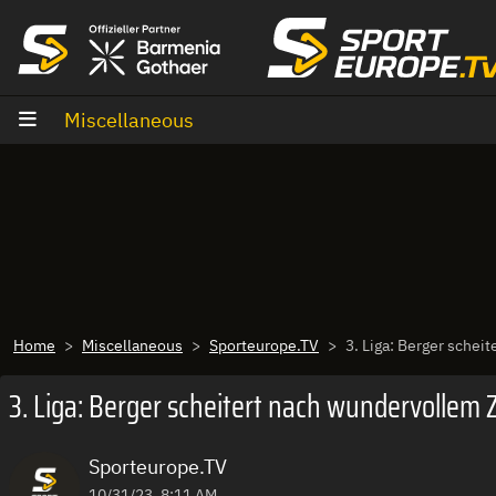
goto content
Miscellaneous
Home
Miscellaneous
Sporteurope.TV
3. Liga: Berger schei
3. Liga: Berger scheitert nach wundervollem Z
Sporteurope.TV
10/31/23, 8:11 AM