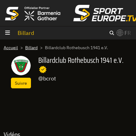
Aller au contenu
Billard
FR
×
Accueil
Billard
Billardclub Rothebusch 1941 e.V.
Switch to English?
Billardclub Rothebusch 1941 e.V.
@bcrot
Suivre
Vidéos