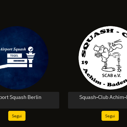
port Squash Berlin
Squash-Club Achim
Segui
Segui