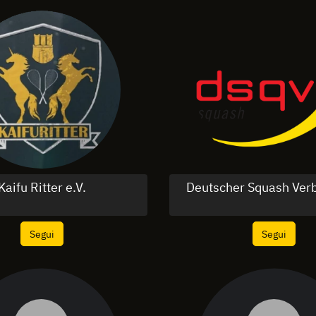
Kaifu Ritter e.V.
Deutscher Squash Verb
Segui
Segui