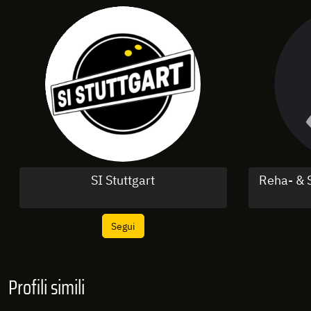
SI Stuttgart
Reha- & 
Segui
Profili simili