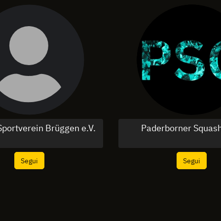
Sportverein Brüggen e.V.
Paderborner Squash
Segui
Segui