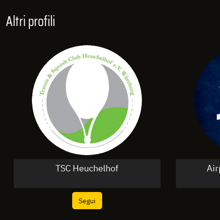
Altri profili
TSC Heuchelhof
Air
Segui