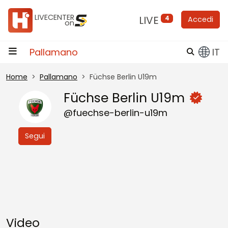
Vai al contenuto
LIVECENTER
LIVE
4
Accedi
on
Pallamano
IT
Home
Pallamano
Füchse Berlin U19m
Füchse Berlin U19m
@fuechse-berlin-u19m
Segui
Video