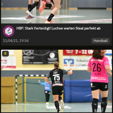
HBF: Stark Verteidigt! Luchse warten Steal perfekt ab
Handball
11/04/21, 19:54
€