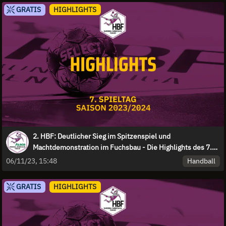
GRATIS
HIGHLIGHTS
2. HBF: Deutlicher Sieg im Spitzenspiel und
Machtdemonstration im Fuchsbau - Die Highlights des 7.
Spieltags
Handball
06/11/23, 15:48
GRATIS
HIGHLIGHTS