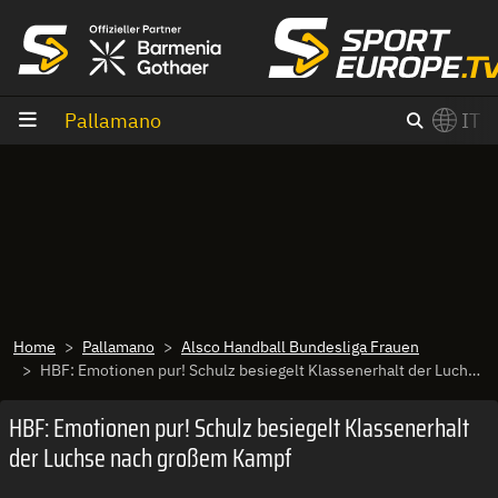
Vai al contenuto
Pallamano
IT
×
Switch to English?
Home
Pallamano
Alsco Handball Bundesliga Frauen
HBF: Emotionen pur! Schulz besiegelt Klassenerhalt der Luchse nach großem Kampf
HBF: Emotionen pur! Schulz besiegelt Klassenerhalt
der Luchse nach großem Kampf