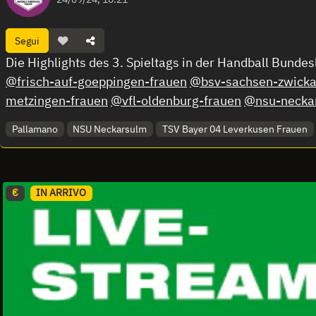
Segui
Die Highlights des 3. Spieltags in der Handball Bunde
@frisch-auf-goeppingen-frauen
@bsv-sachsen-zwicka
metzingen-frauen
@vfl-oldenburg-frauen
@nsu-necka
Pallamano
NSU Neckarsulm
TSV Bayer 04 Leverkusen Frauen
€
IN ARRIVO