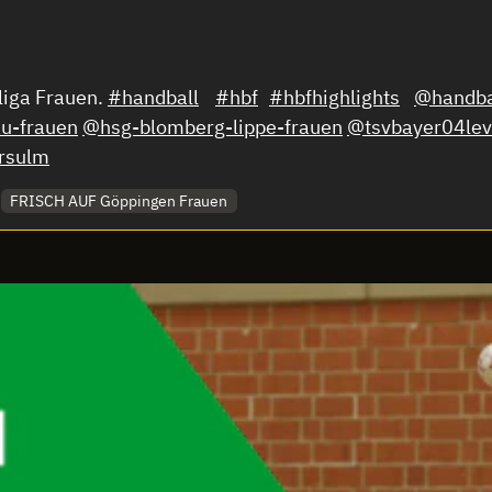
sliga Frauen.
#handball
#hbf
#hbfhighlights
@handba
u-frauen
@hsg-blomberg-lippe-frauen
@tsvbayer04lev
rsulm
FRISCH AUF Göppingen Frauen