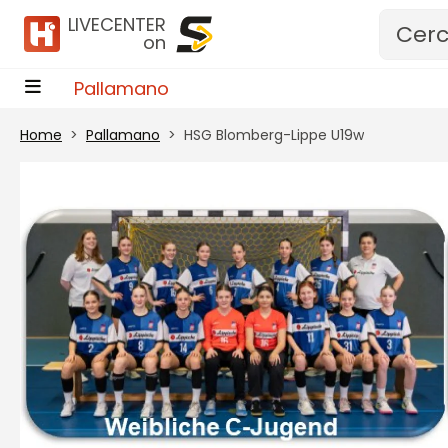
Vai al contenuto
LIVECENTER
on
Pallamano
Home
Pallamano
HSG Blomberg-Lippe U19w