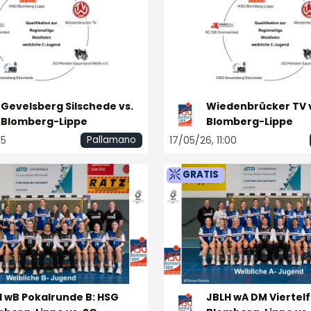
Gevelsberg Silschede vs.
Wiedenbrücker TV v
 Blomberg-Lippe
Blomberg-Lippe
15
17/05/26, 11:00
Pallamano
GRATIS
 wB Pokalrunde B: HSG
JBLH wA DM Viertelf