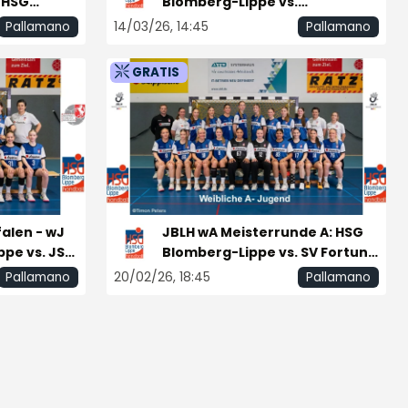
 HSG
Blomberg-Lippe vs.
en
Turnerschaft St Tönis 1861
14/03/26, 14:45
Pallamano
Pallamano
GRATIS
alen - wJ
JBLH wA Meisterrunde A: HSG
ppe vs. JSG
Blomberg-Lippe vs. SV Fortuna
50 Neubrandenburg
20/02/26, 18:45
Pallamano
Pallamano