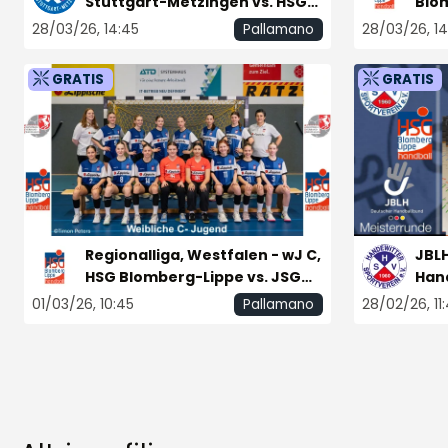
Stuttgart-Metzingen vs. HSG
Blom
Blomberg-Lippe
Kirc
28/03/26, 14:45
28/03/26, 14
Pallamano
GRATIS
GRATIS
Regionalliga, Westfalen - wJ C,
JBLH
HSG Blomberg-Lippe vs. JSG
Hand
Hesselteich/Loxten
Blo
01/03/26, 10:45
28/02/26, 11
Pallamano