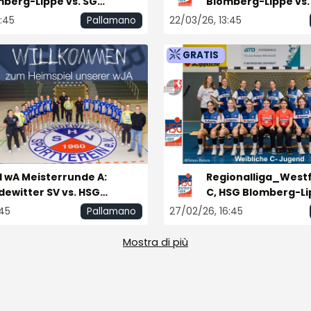
berg-Lippe vs. SG
Blomberg-Lippe vs.
hhof 09
Stuttgart-Metzing
:45
22/03/26, 13:45
Pallamano
GRATIS
 wA Meisterrunde A:
Regionalliga_Westf
ewitter SV vs. HSG
C, HSG Blomberg-Li
mberg-Lippe
Westfalen
:45
27/02/26, 16:45
Pallamano
Mostra di più