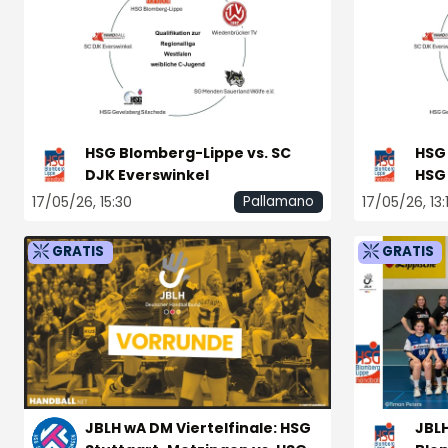
HSG Blomberg-Lippe vs. SC
HSG 
DJK Everswinkel
HSG
17/05/26, 15:30
17/05/26, 13:
Pallamano
GRATIS
GRATIS
JBLH wA DM Viertelfinale: HSG
JBLH