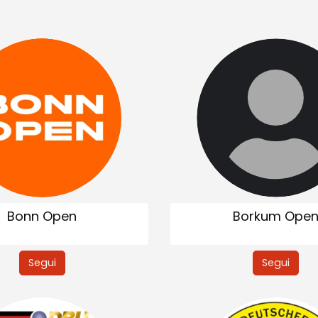
Bonn Open
Borkum Ope
Segui
Segui