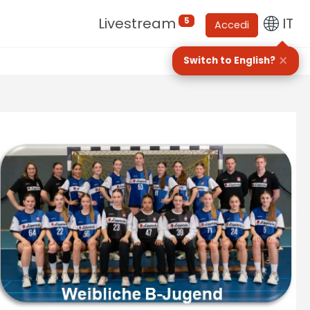
Livestream
IT
5
Accedi
×
Switch to English?