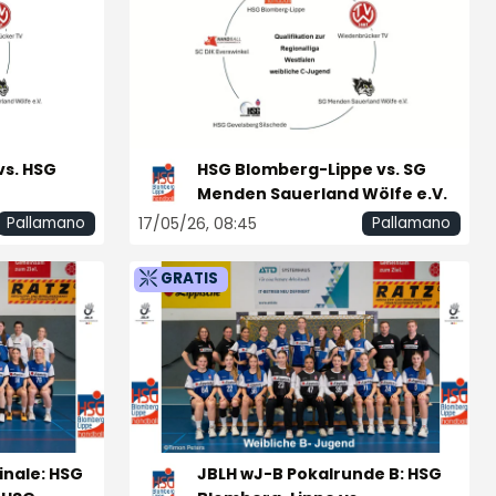
s. HSG
HSG Blomberg-Lippe vs. SG
Menden Sauerland Wölfe e.V.
17/05/26, 08:45
Pallamano
Pallamano
GRATIS
inale: HSG
JBLH wJ-B Pokalrunde B: HSG