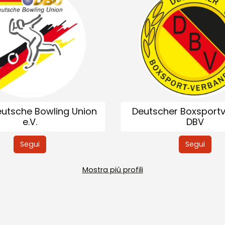
eutsche Bowling Union
Deutscher Boxsport
e.V.
DBV
Segui
Segui
Mostra più profili