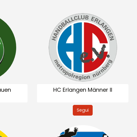
auen
HC Erlangen Männer II
Segui