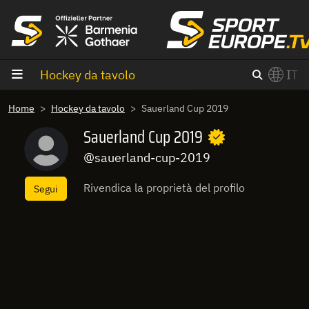
Vai al contenuto
Hockey da tavolo
IT
×
Home
Hockey da tavolo
Sauerland Cup 2019
Switch to English?
Sauerland Cup 2019
@sauerland-cup-2019
Rivendica la proprietà del profilo
Segui