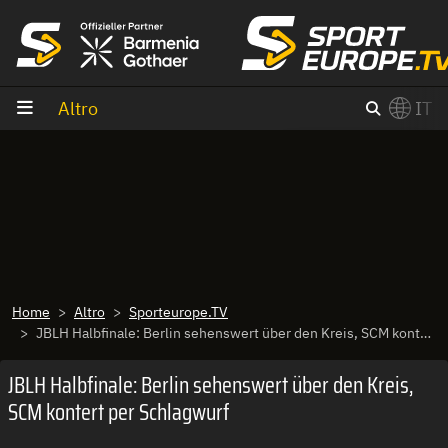
Vai al contenuto
Altro
IT
×
Switch to English?
Home
Altro
Sporteurope.TV
JBLH Halbfinale: Berlin sehenswert über den Kreis, SCM kontert per Schlagwurf
JBLH Halbfinale: Berlin sehenswert über den Kreis,
SCM kontert per Schlagwurf