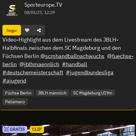
Sporteurope.TV
08/05/23, 12:29
Segui
Video-Highlight aus dem Livestream des JBLH-
Halbfinals zwischen dem SC Magdeburg und den
Füchsen Berlin
@scmhandballnachwuchs
@fuechse-
berlin
@jblhmaennlich
#handball
#deutschemeisterschaft
#jugendbundesliga
#ajugend
Füchse Berlin
JBLH männlich
SC Magdeburg U19m
Pallamano
GRATIS
CLIP