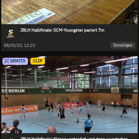
JBLH Halbfinale: SCM-Youngster pariert 7m
Sonstiges
08/05/23, 12:23
GRATIS
CLIP
JBLH Halbfinale: Klasse verteidigt und dann wunderbar