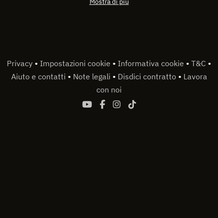
Mostra di più
•
•
•
•
Privacy
Impostazioni cookie
Informativa cookie
T&C
•
•
•
Aiuto e contatti
Note legali
Disdici contratto
Lavora
con noi