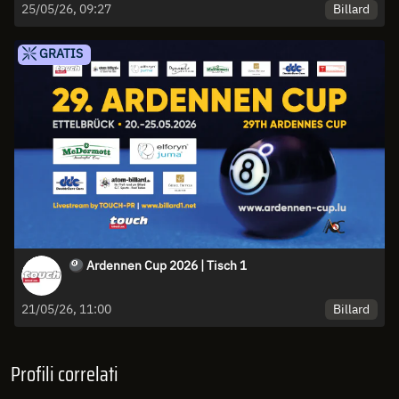
Billard
25/05/26, 09:27
GRATIS
🎱 Ardennen Cup 2026 | Tisch 1
Billard
21/05/26, 11:00
Profili correlati