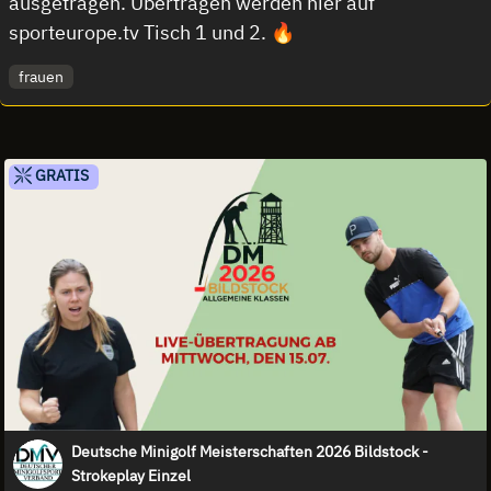
ausgetragen. Übertragen werden hier auf
sporteurope.tv Tisch 1 und 2. 🔥
frauen
GRATIS
Deutsche Minigolf Meisterschaften 2026 Bildstock -
Strokeplay Einzel