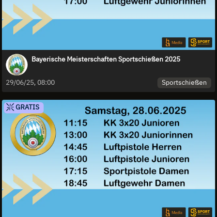
Bayerische Meisterschaften Sportschießen 2025
Sportschießen
29/06/25, 08:00
GRATIS