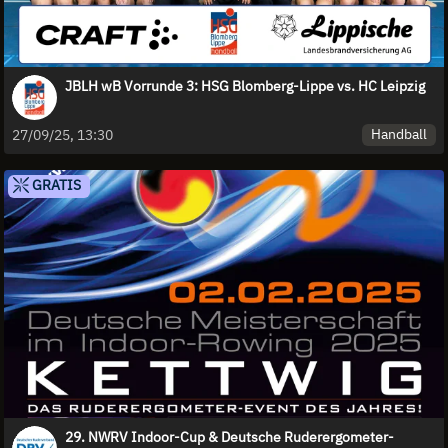
JBLH wB Vorrunde 3: HSG Blomberg-Lippe vs. HC Leipzig
Handball
27/09/25, 13:30
GRATIS
29. NWRV Indoor-Cup & Deutsche Ruderergometer-