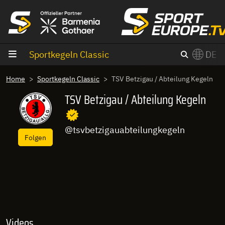
Zum Inhalt
Sportkegeln Classic
DE
×
Home
Sportkegeln Classic
TSV Betzigau / Abteilung Kegeln
Switch to English?
TSV Betzigau / Abteilung Kegeln
@tsvbetzigauabteilungkegeln
Folgen
Videos