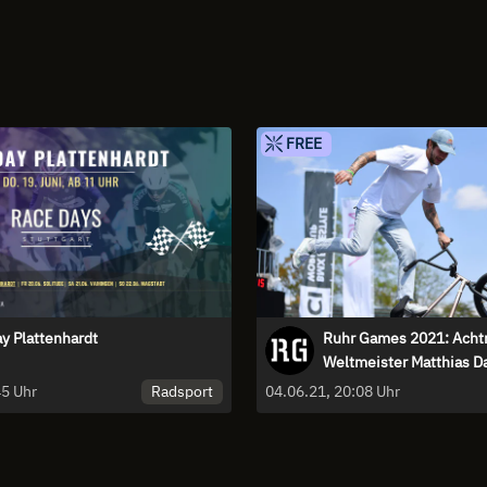
FREE
ay Plattenhardt
Ruhr Games 2021: Acht
Weltmeister Matthias D
begeistert beim BMX Fl
Radsport
19.06.25, 08:45 Uhr
04.06.21, 20:08 Uhr