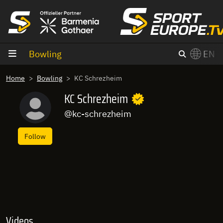
goto content
Bowling
EN
Home
Bowling
KC Schrezheim
KC Schrezheim
@kc-schrezheim
Follow
Videos