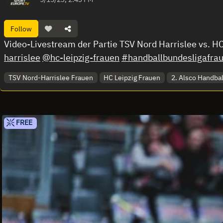
Follow
Video-Livestream der Partie TSV Nord Harrislee vs. H
harrislee
@hc-leipzig-frauen
#handballbundesligafra
TSV Nord-Harrislee Frauen
HC Leipzig Frauen
2. Alsco Handba
FREE