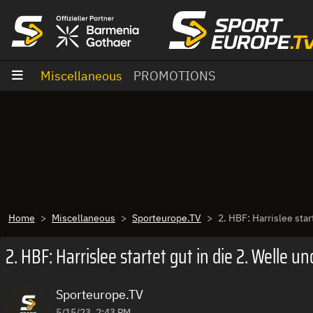
goto content
Miscellaneous
PROMOTIONS
Home
Miscellaneous
Sporteurope.TV
2. HBF: Harrislee star
2. HBF: Harrislee startet gut in die 2. Welle u
Sporteurope.TV
5/15/23, 2:43 PM