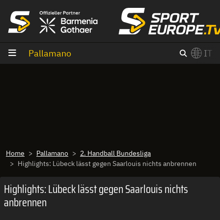
Vai al contenuto
Pallamano
IT
×
Switch to English?
Home
Pallamano
2. Handball Bundesliga
Highlights: Lübeck lässt gegen Saarlouis nichts anbrennen
Highlights: Lübeck lässt gegen Saarlouis nichts
anbrennen