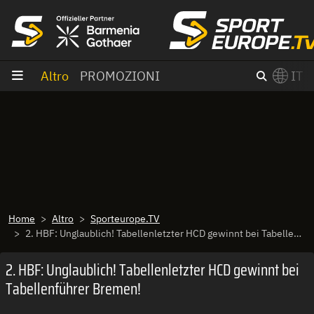
Vai al contenuto
Altro
PROMOZIONI
IT
×
Switch to English?
Home
Altro
Sporteurope.TV
2. HBF: Unglaublich! Tabellenletzter HCD gewinnt bei Tabellenführer Bremen!
2. HBF: Unglaublich! Tabellenletzter HCD gewinnt bei
Tabellenführer Bremen!