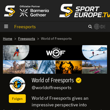
Zum Inhalt
Freesports
DE
×
Home
Freesports
World of Freesports
Switch to English?
World of Freesports
@worldoffreesports
World of Freesports gives an
Folgen
impressive perspective into