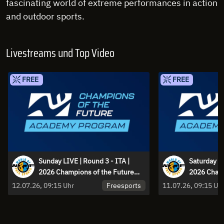
fascinating world of extreme performances in action
and outdoor sports.
Livestreams und Top Video
FREE
FREE
Sunday LIVE | Round 3 - ITA |
Saturday LI
2026 Champions of the Future
2026 Champ
Academy Program
Academy P
Freesports
12.07.26, 09:15 Uhr
11.07.26, 09:15 Uh