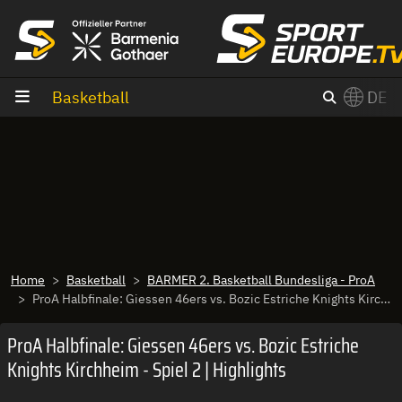
Zum Inhalt
Basketball
DE
×
Switch to English?
Home
Basketball
BARMER 2. Basketball Bundesliga - ProA
ProA Halbfinale: Giessen 46ers vs. Bozic Estriche Knights Kirchheim - Spiel 2 | Highlights
ProA Halbfinale: Giessen 46ers vs. Bozic Estriche
Knights Kirchheim - Spiel 2 | Highlights