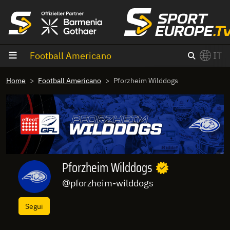
Vai al contenuto
Football Americano
IT
×
Home
Football Americano
Pforzheim Wilddogs
Switch to English?
Pforzheim Wilddogs
@pforzheim-wilddogs
Segui