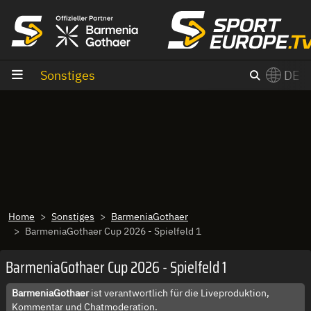
Zum Inhalt
Sonstiges
DE
×
Switch to English?
Home
Sonstiges
BarmeniaGothaer
BarmeniaGothaer Cup 2026 - Spielfeld 1
BarmeniaGothaer Cup 2026 - Spielfeld 1
BarmeniaGothaer
ist verantwortlich für die Liveproduktion,
Kommentar und Chatmoderation.