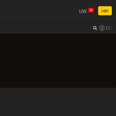
LIVE
13
Login
DE
×
Switch to English?