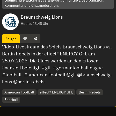
Braunschweig Lions
ist verantwortlich für die Liveproduktion,
Kommentar und Chatmoderation.
Braunschweig Lions
Heute, 13:45 Uhr
Folgen
Video-Livestream des Spiels Braunschweig Lions vs.
Berlin Rebels in der effect® ENERGY GFL am
25.07.2026. Die Clubs werden an den Erlösen
finanziell beteiligt.
#gfl
#germanfootballleague
#football
#american-football
@gfl
@braunschweig-
lions
@berlin-rebels
American Football
effect® ENERGY GFL
Berlin Rebels
Football